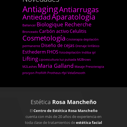
Antiaging
Antiarrugas
Aparatología
Antiedad
Biologique Recherche
Ballancer
Carbón activo
Celulitis
Bronceado
Cosmetología
Crioterapia
depilación
Diseño de cejas
permanente
Drenaje linfático
Esthederm
FHOS
fotodepilación
Indiba
ipl
Lifting
Lipoescultura
luz pulsada
M2Brows
Maria Galland
M2Lashes
Masaje
Presoterapia
procyon
Profilift
Protheus
rfpl
VelaSmooth
Estética
Rosa Mancheño
El
Centro de Estética Rosa Mancheño
cuenta con más de 20 años de experiencia en
toda clase de tratamientos de
estética facial