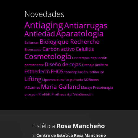
Novedades
Antiaging
Antiarrugas
Aparatología
Antiedad
Biologique Recherche
Ballancer
Carbón activo
Celulitis
Bronceado
Cosmetología
Crioterapia
depilación
Diseño de cejas
permanente
Drenaje linfático
Esthederm
FHOS
fotodepilación
Indiba
ipl
Lifting
Lipoescultura
luz pulsada
M2Brows
Maria Galland
M2Lashes
Masaje
Presoterapia
procyon
Profilift
Protheus
rfpl
VelaSmooth
Estética
Rosa Mancheño
El
Centro de Estética Rosa Mancheño